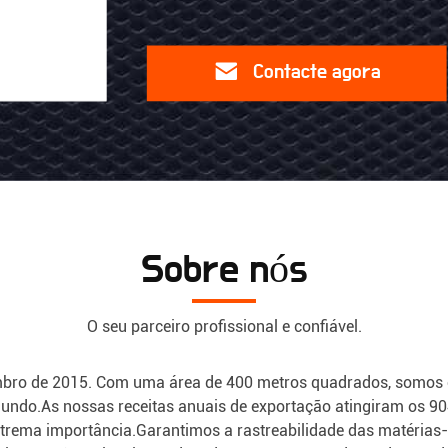
de
borracha
Contacte
em
agora
V
envolto
industrial
Sobre nós
B89
O seu parceiro profissional e confiável.
bro de 2015. Com uma área de 400 metros quadrados, somos es
 mundo.As nossas receitas anuais de exportação atingiram os 
xtrema importância.Garantimos a rastreabilidade das matérias