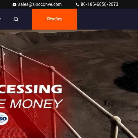
sales@sinoconve.com
86-186-6858-2073
e
Citações