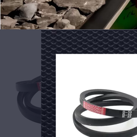
Cinturão
Cinturão
de
de
temporizador
poliéster
de
de
borracha
algodão
Garantia:3 meses
Indústrias aplicáveis:Ho
Indústrias aplicáveis:鎮ㄨ鎵剧殑璧勬簮宸茶鍒犻櫎銆
Padrão ou Não Padrão:
ISO
de
Suporte personalizado:Oem
Tipo:V-BELT, A, B, C, D, 
PU
lona
Padrão ou Não Padrão:Padrão
Materiais:Goma