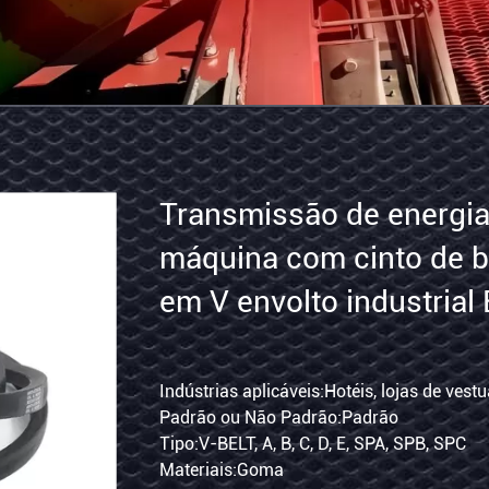
Transmissão
de
energia
da
máquina
téis, lojas de vestuário, fábricas, oficinas de reparação de máq
Indústrias aplicáveis:Hotéis, l
佸凡鏇村悕鎴栨殏鏃朵笉鍙敤銆
Padrão
Padrão ou Não Padrão:Padrã
com
E, SPA, SPB, SPC
Tipo:V-BELT, A, B, C, D, E, SPA
cinto
Materiais:Goma