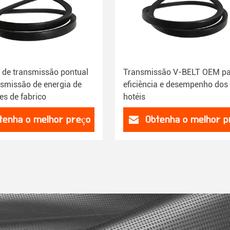
V de transmissão pontual
Transmissão V-BELT OEM p
nsmissão de energia de
eficiência e desempenho dos
es de fabrico
hotéis
tenha o melhor preço
Obtenha o melhor p