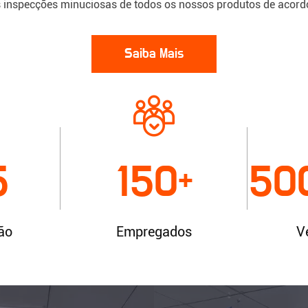
 inspecções minuciosas de todos os nossos produtos de acordo
Saiba Mais
5
150
50
+
ão
Empregados
V