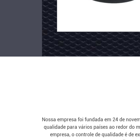
Substituição
B91
com
de
Contacte
Contacte
design
borracha
agora
agora
personalizado
industrial
envolta
em
V
Nossa empresa foi fundada em 24 de novem
qualidade para vários países ao redor do
empresa, o controle de qualidade é de e