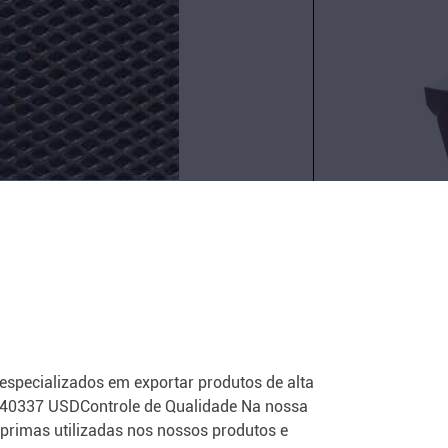
para
a
Contacte
gama
agora
de
temperatura
da
máquina
-55C
a
70C
pecializados em exportar produtos de alta
9040337 USDControle de Qualidade Na nossa
-primas utilizadas nos nossos produtos e