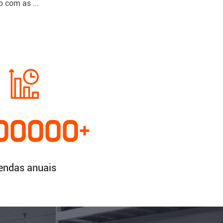
 com as ...
00000
+
endas anuais